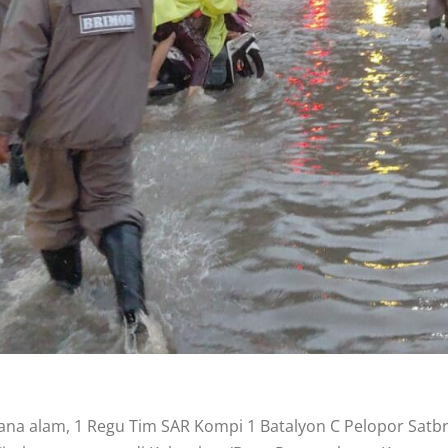
a alam, 1 Regu Tim SAR Kompi 1 Batalyon C Pelopor Satbr