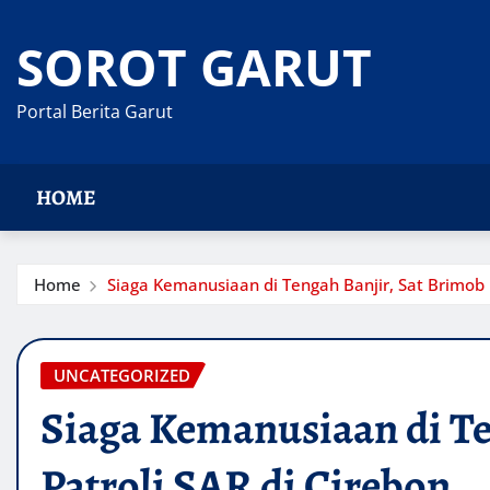
Skip
to
SOROT GARUT
content
Portal Berita Garut
HOME
Home
Siaga Kemanusiaan di Tengah Banjir, Sat Brimob 
UNCATEGORIZED
Siaga Kemanusiaan di Te
Patroli SAR di Cirebon