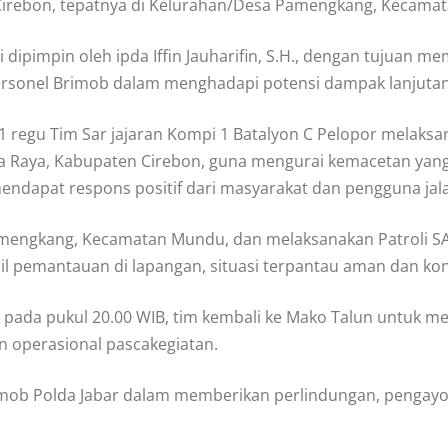
ta Cirebon, tepatnya di Kelurahan/Desa Pamengkang, Kecam
ni dipimpin oleh ipda Iffin Jauharifin, S.H., dengan tujuan
ersonel Brimob dalam menghadapi potensi dampak lanjutan a
1 regu Tim Sar jajaran Kompi 1 Batalyon C Pelopor melaksana
a Raya, Kabupaten Cirebon, guna mengurai kemacetan yang 
mendapat respons positif dari masyarakat dan pengguna jal
 Pamengkang, Kecamatan Mundu, dan melaksanakan Patroli S
sil pemantauan di lapangan, situasi terpantau aman dan kon
i, pada pukul 20.00 WIB, tim kembali ke Mako Talun untuk m
n operasional pascakegiatan.
imob Polda Jabar dalam memberikan perlindungan, pengay