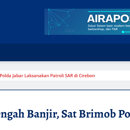
Polda Jabar Laksanakan Patroli SAR di Cirebon
ngah Banjir, Sat Brimob P