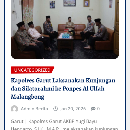
UNCATEGORIZED
Kapolres Garut Laksanakan Kunjungan
dan Silaturahmi ke Ponpes Al Ulfah
Malangbong
Admin Berita
Jan 20, 2026
0
Garut | Kapolres Garut AKBP Yugi Bayu
Hendarto, S.I.K., M.A.P., melaksanakan kunjungan