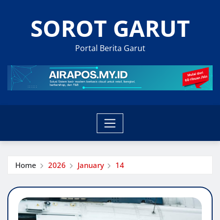
Skip
SOROT GARUT
to
content
Portal Berita Garut
Home
2026
January
14