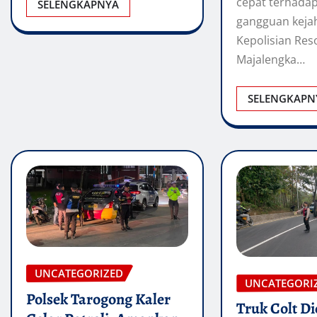
cepat terhadap
SELENGKAPNYA
gangguan keja
Kepolisian Reso
Majalengka…
SELENGKAPN
UNCATEGORIZED
UNCATEGORI
Polsek Tarogong Kaler
Truk Colt Di