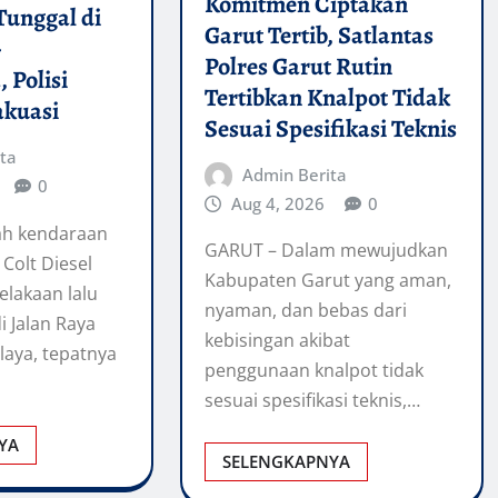
Komitmen Ciptakan
Tunggal di
Garut Tertib, Satlantas
–
Polres Garut Rutin
 Polisi
Tertibkan Knalpot Tidak
akuasi
Sesuai Spesifikasi Teknis
ta
Admin Berita
0
Aug 4, 2026
0
ah kendaraan
GARUT – Dalam mewujudkan
 Colt Diesel
Kabupaten Garut yang aman,
lakaan lalu
nyaman, dan bebas dari
di Jalan Raya
kebisingan akibat
aya, tepatnya
penggunaan knalpot tidak
sesuai spesifikasi teknis,…
YA
SELENGKAPNYA