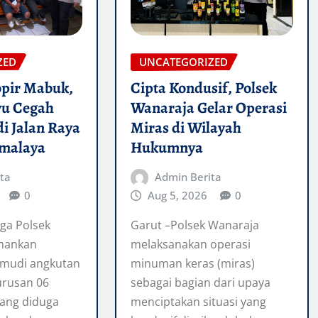
ZED
UNCATEGORIZED
pir Mabuk,
Cipta Kondusif, Polsek
wu Cegah
Wanaraja Gelar Operasi
i Jalan Raya
Miras di Wilayah
kmalaya
Hukumnya
ta
Admin Berita
0
Aug 5, 2026
0
aga Polsek
Garut –Polsek Wanaraja
mankan
melaksanakan operasi
mudi angkutan
minuman keras (miras)
jurusan 06
sebagai bagian dari upaya
yang diduga
menciptakan situasi yang