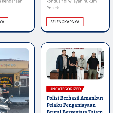
 kendaraan
kondusif di wilayah hukum
Polsek…
YA
SELENGKAPNYA
UNCATEGORIZED
Polisi Berhasil Amankan
Pelaku Penganiayaan
Brutal Bersenjata Tajam