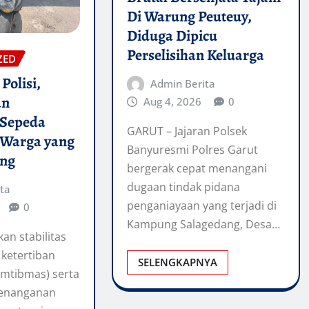
Di Warung Peuteuy,
Diduga Dipicu
Perselisihan Keluarga
ZED
Polisi,
Admin Berita
an
Aug 4, 2026
0
 Sepeda
GARUT – Jajaran Polsek
 Warga yang
Banyuresmi Polres Garut
ang
bergerak cepat menangani
dugaan tindak pidana
ta
penganiayaan yang terjadi di
0
Kampung Salagedang, Desa…
n stabilitas
ketertiban
SELENGKAPNYA
amtibmas) serta
enanganan