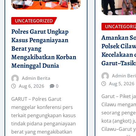
UNCATEGORIZED
UNCATEGORI
Polres Garut Ungkap
Amankan So
Kasus Penganiayaan
Polsek Cila
Berat yang
Kecelakaan d
Mengakibatkan Korban
Garut–Tasi
Meninggal Dunia
Admin Beri
Admin Berita
Aug 5, 2026
Aug 6, 2026
0
Garut – Piket j
GARUT – Polres Garut
Cilawu menga
menggelar konferensi pers
seorang penge
terkait pengungkapan kasus
kota (angkot) 
tindak pidana penganiayaan
Cilawu–Garut 
berat yang mengakibatkan