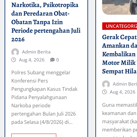
Narkotika, Psikotropika
dan Peredaran Obat-
Obatan Tanpa Izin
UNCATEGORI
Periode pertengahan Juli
Gerak Cepat 
2026
Amankan d
Admin Berita
Kembalikan
Aug 4, 2026
0
Motor Milik
Sempat Hil
Polres Subang menggelar
Konferensi Pers
Admin Beri
Pengungkapan Kasus Tindak
Aug 4, 2026
Pidana Penyalahgunaan
Guna memastika
Narkoba periode
keamanan dan 
pertengahan Bulan Juli 2026
masyarakat (k
pada Selasa (4/8/2026) di…
memberikan p