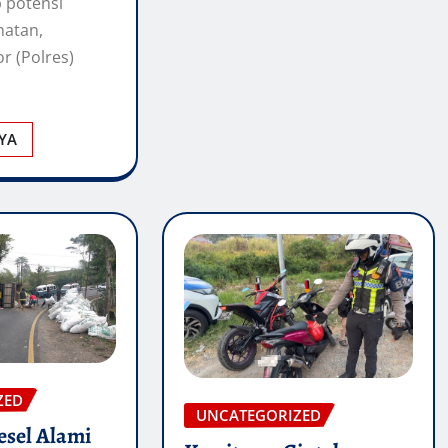
 potensi
hatan,
r (Polres)
YA
ZED
UNCATEGORIZED
esel Alami