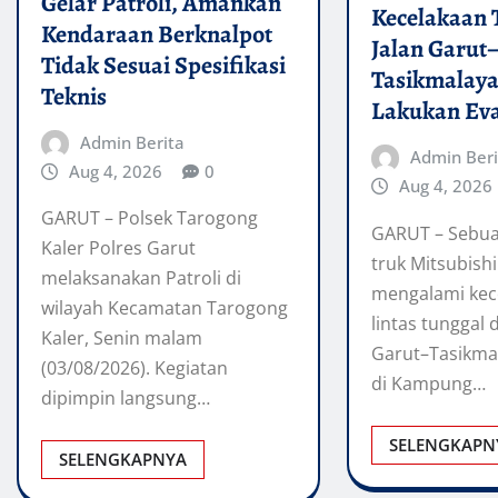
Gelar Patroli, Amankan
Kecelakaan 
Kendaraan Berknalpot
Jalan Garut
Tidak Sesuai Spesifikasi
Tasikmalaya,
Teknis
Lakukan Ev
Admin Berita
Admin Beri
Aug 4, 2026
0
Aug 4, 2026
GARUT – Polsek Tarogong
GARUT – Sebu
Kaler Polres Garut
truk Mitsubishi
melaksanakan Patroli di
mengalami kece
wilayah Kecamatan Tarogong
lintas tunggal 
Kaler, Senin malam
Garut–Tasikmal
(03/08/2026). Kegiatan
di Kampung…
dipimpin langsung…
SELENGKAPN
SELENGKAPNYA