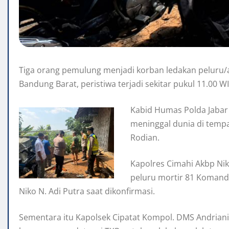
Tiga orang pemulung menjadi korban ledakan peluru/a
Bandung Barat, peristiwa terjadi sekitar pukul 11.0
Kabid Humas Polda Jabar
meninggal dunia di tempat
Rodian.
Kapolres Cimahi Akbp Nik
peluru mortir 81 Komand
Niko N. Adi Putra saat dikonfirmasi.
Sementara itu Kapolsek Cipatat Kompol. DMS Andrian