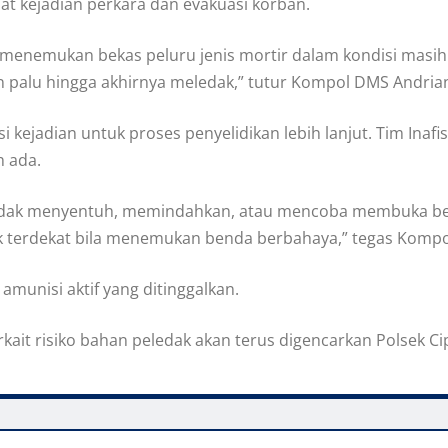
t kejadian perkara dan evakuasi korban.
n menemukan bekas peluru jenis mortir dalam kondisi masi
palu hingga akhirnya meledak,” tutur Kompol DMS Andrian
i kejadian untuk proses penyelidikan lebih lanjut. Tim Inafi
h ada.
 tidak menyentuh, memindahkan, atau mencoba membuka be
 terdekat bila menemukan benda berbahaya,” tegas Kompo
amunisi aktif yang ditinggalkan.
it risiko bahan peledak akan terus digencarkan Polsek Cip