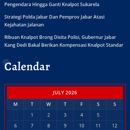
Pengendara Hingga Ganti Knalpot Sukarela
Strategi Polda Jabar Dan Pemprov Jabar Atasi
Kejahatan Jalanan
Ribuan Knalpot Brong Disita Polisi, Gubernur Jabar
Kang Dedi Bakal Berikan Kompensasi Knalpot Standar
Calendar
JULY 2026
M
T
W
T
F
S
S
1
2
3
4
5
6
7
8
9
10
11
12