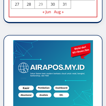
27
28
29
30
31
« Jun
Aug »