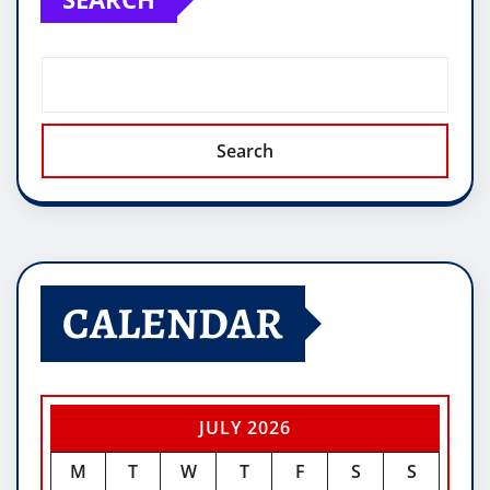
Search
CALENDAR
JULY 2026
M
T
W
T
F
S
S