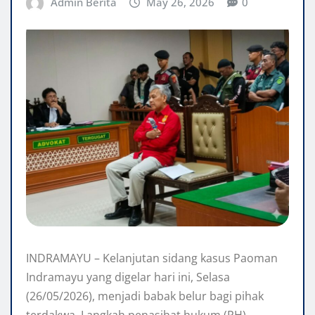
Admin Berita
May 26, 2026
0
INDRAMAYU – Kelanjutan sidang kasus Paoman
Indramayu yang digelar hari ini, Selasa
(26/05/2026), menjadi babak belur bagi pihak