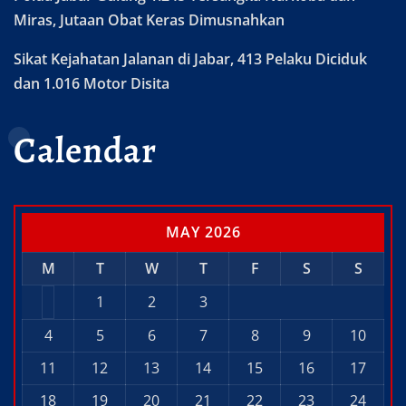
Miras, Jutaan Obat Keras Dimusnahkan
Sikat Kejahatan Jalanan di Jabar, 413 Pelaku Diciduk
dan 1.016 Motor Disita
Calendar
MAY 2026
M
T
W
T
F
S
S
1
2
3
4
5
6
7
8
9
10
11
12
13
14
15
16
17
18
19
20
21
22
23
24