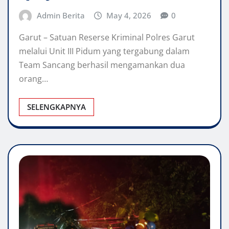
Admin Berita
May 4, 2026
0
Garut – Satuan Reserse Kriminal Polres Garut
melalui Unit III Pidum yang tergabung dalam
Team Sancang berhasil mengamankan dua
orang…
SELENGKAPNYA