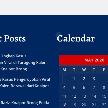
t Posts
Calendar
t Ungkap Kasus
MAY 2026
 Viral di Tarogong Kaler,
 Knalpot Brong
M
T
W
T
F
1
2
3
p Kasus Pengeroyokan Viral
Kaler, Berawal dari Knalpot
4
5
6
7
8
11
12
13
14
15
 Razia Knalpot Brong Polda
18
19
20
21
22