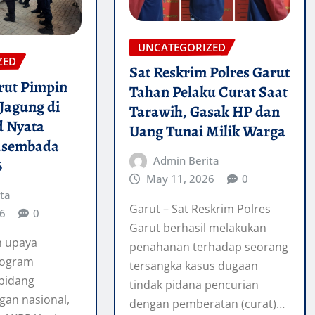
UNCATEGORIZED
ZED
Sat Reskrim Polres Garut
rut Pimpin
Tahan Pelaku Curat Saat
Jagung di
Tarawih, Gasak HP dan
d Nyata
Uang Tunai Milik Warga
asembada
Admin Berita
6
May 11, 2026
0
ta
Garut – Sat Reskrim Polres
6
0
Garut berhasil melakukan
m upaya
penahanan terhadap seorang
rogram
tersangka kasus dugaan
 bidang
tindak pidana pencurian
gan nasional,
dengan pemberatan (curat)…