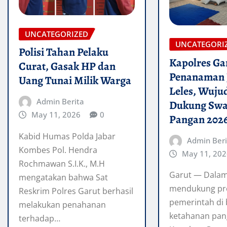
UNCATEGORIZED
UNCATEGORI
Polisi Tahan Pelaku
Kapolres Ga
Curat, Gasak HP dan
Penanaman 
Uang Tunai Milik Warga
Leles, Wuju
Admin Berita
Dukung Sw
May 11, 2026
0
Pangan 202
Kabid Humas Polda Jabar
Admin Beri
Kombes Pol. Hendra
May 11, 202
Rochmawan S.I.K., M.H
Garut — Dala
mengatakan bahwa Sat
mendukung p
Reskrim Polres Garut berhasil
pemerintah di
melakukan penahanan
ketahanan pan
terhadap…