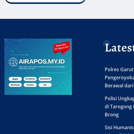
Lates
Polres Garu
Pengeroyokan
Berawal dari
Polisi Ungka
di Tarogong 
Brong
Sisi Humanis