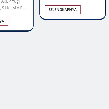
t AKBP Yugi
S.I.K., M.A.P.,…
SELENGKAPNYA
YA