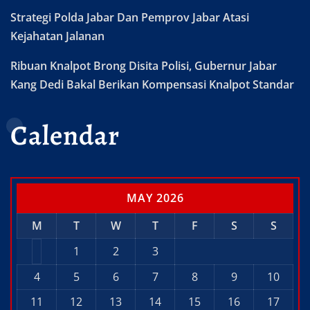
Strategi Polda Jabar Dan Pemprov Jabar Atasi
Kejahatan Jalanan
Ribuan Knalpot Brong Disita Polisi, Gubernur Jabar
Kang Dedi Bakal Berikan Kompensasi Knalpot Standar
Calendar
MAY 2026
M
T
W
T
F
S
S
1
2
3
4
5
6
7
8
9
10
11
12
13
14
15
16
17