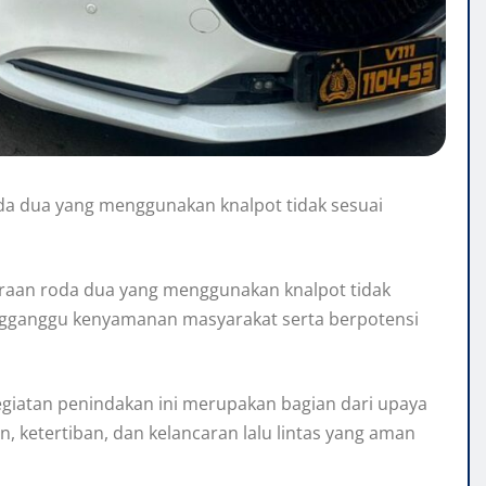
da dua yang menggunakan knalpot tidak sesuai
raan roda dua yang menggunakan knalpot tidak
 mengganggu kenyamanan masyarakat serta berpotensi
giatan penindakan ini merupakan bagian dari upaya
, ketertiban, dan kelancaran lalu lintas yang aman