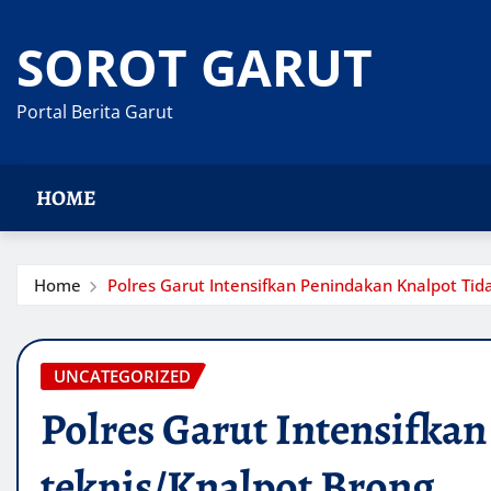
Skip
to
SOROT GARUT
content
Portal Berita Garut
HOME
Home
Polres Garut Intensifkan Penindakan Knalpot Tida
UNCATEGORIZED
Polres Garut Intensifkan
teknis/Knalpot Brong.