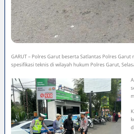
GARUT – Polres Garut beserta Satlantas Polres Garu
spesifikasi teknis di wilayah hukum Polres Garut, Selas
A
s
m
K
k
d