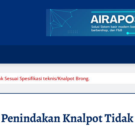
k Sesuai Spesifikasi teknis/Knalpot Brong.
 Penindakan Knalpot Tidak 