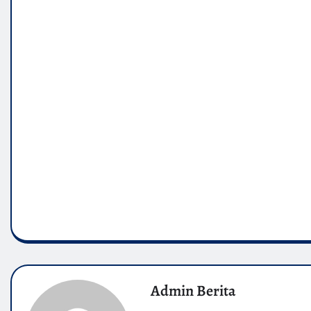
“Akibat kebakaran tersebut, satu unit rumah panggu
Supra Fit, alhamdulillah tidak ada korban jiwa maupun
Admin Berita
Website: