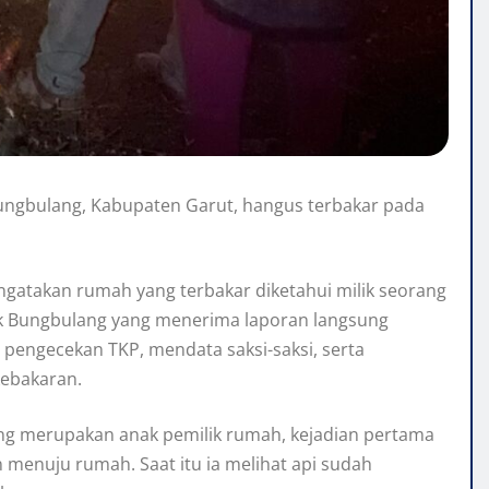
ungbulang, Kabupaten Garut, hangus terbakar pada
ngatakan rumah yang terbakar diketahui milik seorang
sek Bungbulang yang menerima laporan langsung
 pengecekan TKP, mendata saksi-saksi, serta
kebakaran.
ang merupakan anak pemilik rumah, kejadian pertama
an menuju rumah. Saat itu ia melihat api sudah