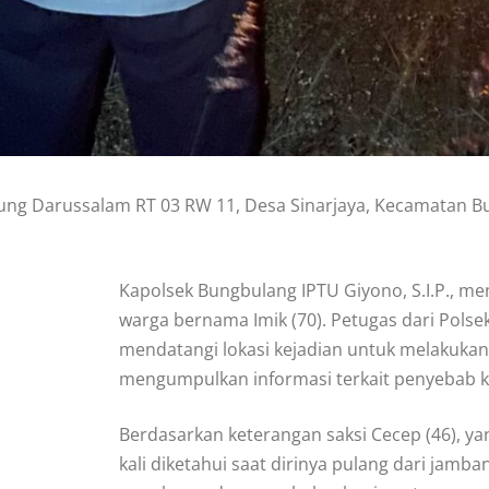
ng Darussalam RT 03 RW 11, Desa Sinarjaya, Kecamatan B
Kapolsek Bungbulang IPTU Giyono, S.I.P., me
warga bernama Imik (70). Petugas dari Pol
mendatangi lokasi kejadian untuk melakukan
mengumpulkan informasi terkait penyebab 
Berdasarkan keterangan saksi Cecep (46), y
kali diketahui saat dirinya pulang dari jamb