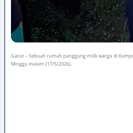
Garut – Sebuah rumah panggung milik warga di Kampu
Minggu malam (17/5/2026).