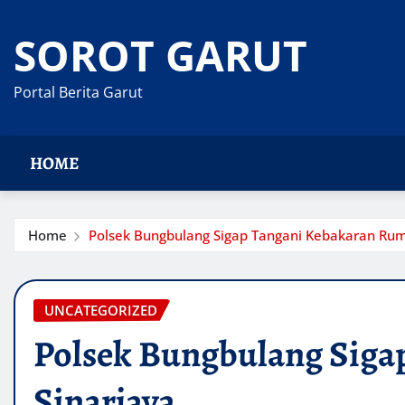
Skip
to
SOROT GARUT
content
Portal Berita Garut
HOME
Home
Polsek Bungbulang Sigap Tangani Kebakaran Rum
UNCATEGORIZED
Polsek Bungbulang Siga
Sinarjaya