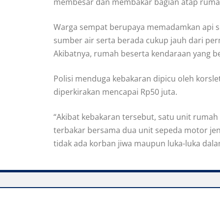
membesar dan membakar bagian atap ruma
Warga sempat berupaya memadamkan api sec
sumber air serta berada cukup jauh dari pe
Akibatnya, rumah beserta kendaraan yang be
Polisi menduga kebakaran dipicu oleh korsleti
diperkirakan mencapai Rp50 juta.
ng berukuran 5×8 meter persegi hangus terbakar bersama d
 luka-luka dalam kejadian tersebut.” ujar Kapolsek Bungbula