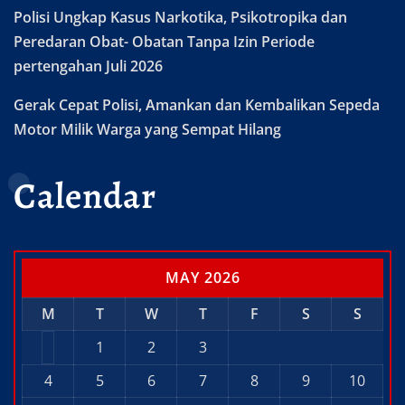
Polisi Ungkap Kasus Narkotika, Psikotropika dan
Peredaran Obat- Obatan Tanpa Izin Periode
pertengahan Juli 2026
Gerak Cepat Polisi, Amankan dan Kembalikan Sepeda
Motor Milik Warga yang Sempat Hilang
Calendar
MAY 2026
M
T
W
T
F
S
S
1
2
3
4
5
6
7
8
9
10