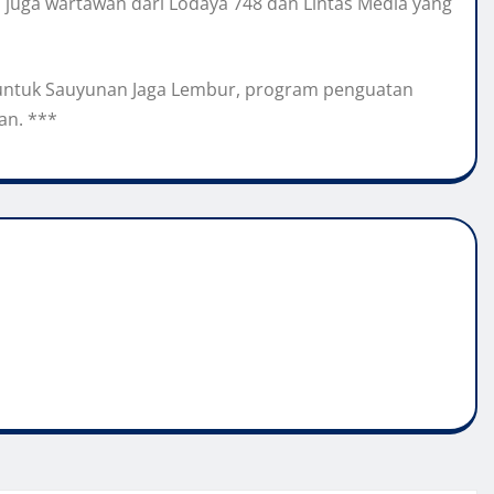
 juga wartawan dari Lodaya 748 dan Lintas Media yang
n untuk Sauyunan Jaga Lembur, program penguatan
an. ***