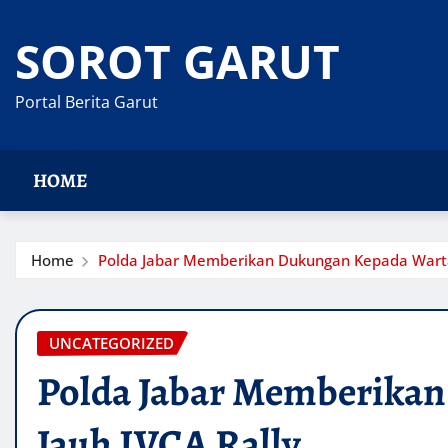
Skip
to
SOROT GARUT
content
Portal Berita Garut
HOME
Home
Polda Jabar Memberikan Dukungan Kepada Warta
UNCATEGORIZED
Polda Jabar Memberikan
Jauh IVCA Rally