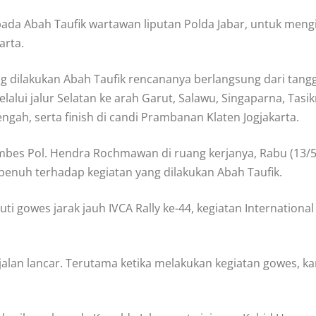
ada Abah Taufik wartawan liputan Polda Jabar, untuk mengi
arta.
ng dilakukan Abah Taufik rencananya berlangsung dari tangg
lalui jalur Selatan ke arah Garut, Salawu, Singaparna, Tasi
engah, serta finish di candi Prambanan Klaten Jogjakarta.
mbes Pol. Hendra Rochmawan di ruang kerjanya, Rabu (13/
enuh terhadap kegiatan yang dilakukan Abah Taufik.
ti gowes jarak jauh IVCA Rally ke-44, kegiatan International 
alan lancar. Terutama ketika melakukan kegiatan gowes, kar