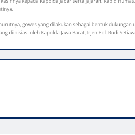
kasihnya kepada Kapolda Jabar serta jajaran, Kabid Humas,
tinya.
 menurutnya, gowes yang dilakukan sebagai bentuk dukunga
 diinisiasi oleh Kapolda Jawa Barat, Irjen Pol. Rudi Setiaw