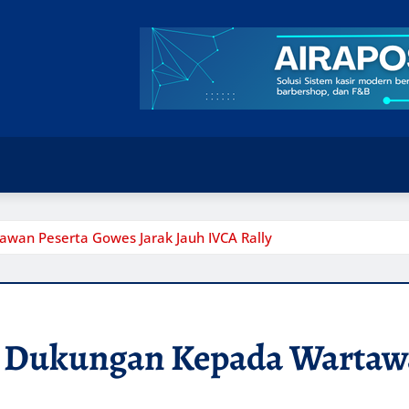
wan Peserta Gowes Jarak Jauh IVCA Rally
 Dukungan Kepada Wartawa