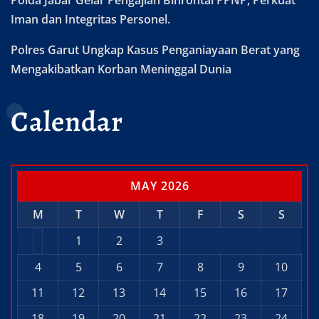
Polda Jabar Gelar Pengajian Binrohtal PPNP, Perkuat
Iman dan Integritas Personel.
Polres Garut Ungkap Kasus Penganiayaan Berat yang
Mengakibatkan Korban Meninggal Dunia
Calendar
MAY 2026
M
T
W
T
F
S
S
1
2
3
4
5
6
7
8
9
10
11
12
13
14
15
16
17
18
19
20
21
22
23
24