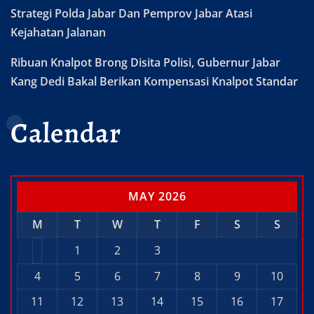
Strategi Polda Jabar Dan Pemprov Jabar Atasi
Kejahatan Jalanan
Ribuan Knalpot Brong Disita Polisi, Gubernur Jabar
Kang Dedi Bakal Berikan Kompensasi Knalpot Standar
Calendar
MAY 2026
M
T
W
T
F
S
S
1
2
3
4
5
6
7
8
9
10
11
12
13
14
15
16
17