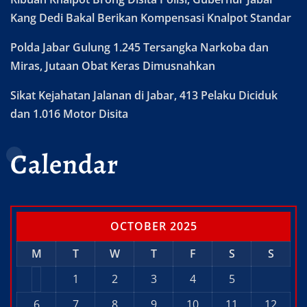
Kang Dedi Bakal Berikan Kompensasi Knalpot Standar
Polda Jabar Gulung 1.245 Tersangka Narkoba dan
Miras, Jutaan Obat Keras Dimusnahkan
Sikat Kejahatan Jalanan di Jabar, 413 Pelaku Diciduk
dan 1.016 Motor Disita
Calendar
OCTOBER 2025
M
T
W
T
F
S
S
1
2
3
4
5
6
7
8
9
10
11
12