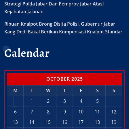
Strategi Polda Jabar Dan Pemprov Jabar Atasi
Kejahatan Jalanan
Ribuan Knalpot Brong Disita Polisi, Gubernur Jabar
Kang Dedi Bakal Berikan Kompensasi Knalpot Standar
Calendar
OCTOBER 2025
M
T
W
T
F
S
S
1
2
3
4
5
6
7
8
9
10
11
12
13
14
15
16
17
18
19