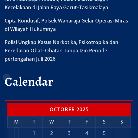
Kecelakaan di Jalan Raya Garut–Tasikmalaya
Cipta Kondusif, Polsek Wanaraja Gelar Operasi Miras
di Wilayah Hukumnya
Polisi Ungkap Kasus Narkotika, Psikotropika dan
Peredaran Obat- Obatan Tanpa Izin Periode
pertengahan Juli 2026
Calendar
OCTOBER 2025
M
T
W
T
F
S
S
1
2
3
4
5