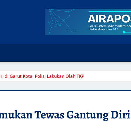
 di Garut Kota, Polisi Lakukan Olah TKP
mukan Tewas Gantung Diri d