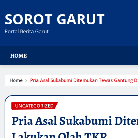
Skip
to
SOROT GARUT
content
Portal Berita Garut
HOME
Home
Pria Asal Sukabumi Ditemukan Tewas Gantung Diri
UNCATEGORIZED
Pria Asal Sukabumi Dite
Lakukan Olah TKP