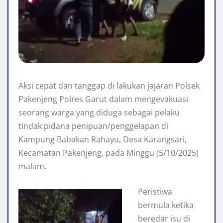
Aksi cepat dan tanggap di lakukan jajaran Polsek
Pakenjeng Polres Garut dalam mengevakuasi
seorang warga yang diduga sebagai pelaku
tindak pidana penipuan/penggelapan di
Kampung Babakan Rahayu, Desa Karangsari,
Kecamatan Pakenjeng, pada Minggu (5/10/2025)
malam.
Peristiwa
bermula ketika
beredar isu di