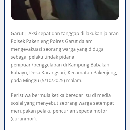
Garut | Aksi cepat dan tanggap di lakukan jajaran
Polsek Pakenjeng Polres Garut dalam
mengevakuasi seorang warga yang diduga
sebagai pelaku tindak pidana
penipuan/penggelapan di Kampung Babakan
Rahayu, Desa Karangsari, Kecamatan Pakenjeng,
pada Minggu (5/10/2025) malam.
Peristiwa bermula ketika beredar isu di media
sosial yang menyebut seorang warga setempat
merupakan pelaku pencurian sepeda motor
(curanmor).