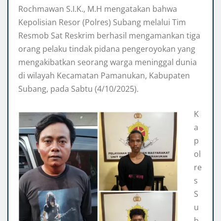
Rochmawan S.I.K., M.H mengatakan bahwa
Kepolisian Resor (Polres) Subang melalui Tim
Resmob Sat Reskrim berhasil mengamankan tiga
orang pelaku tindak pidana pengeroyokan yang
mengakibatkan seorang warga meninggal dunia
di wilayah Kecamatan Pamanukan, Kabupaten
Subang, pada Sabtu (4/10/2025).
K
a
p
ol
re
s
S
u
b