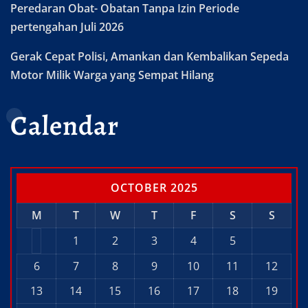
Peredaran Obat- Obatan Tanpa Izin Periode
pertengahan Juli 2026
Gerak Cepat Polisi, Amankan dan Kembalikan Sepeda
Motor Milik Warga yang Sempat Hilang
Calendar
OCTOBER 2025
M
T
W
T
F
S
S
1
2
3
4
5
6
7
8
9
10
11
12
13
14
15
16
17
18
19