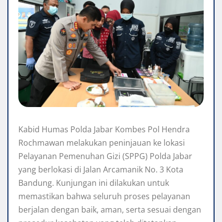
Kabid Humas Polda Jabar Kombes Pol Hendra
Rochmawan melakukan peninjauan ke lokasi
Pelayanan Pemenuhan Gizi (SPPG) Polda Jabar
yang berlokasi di Jalan Arcamanik No. 3 Kota
Bandung. Kunjungan ini dilakukan untuk
memastikan bahwa seluruh proses pelayanan
berjalan dengan baik, aman, serta sesuai dengan