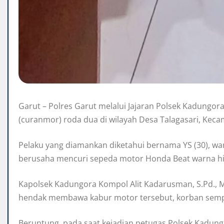
Garut – Polres Garut melalui Jajaran Polsek Kadungo
(curanmor) roda dua di wilayah Desa Talagasari, Kec
Pelaku yang diamankan diketahui bernama YS (30), war
berusaha mencuri sepeda motor Honda Beat warna hita
Kapolsek Kadungora Kompol Alit Kadarusman, S.Pd., M.
hendak membawa kabur motor tersebut, korban sempa
Beruntung, pada saat kejadian petugas Polsek Kadung