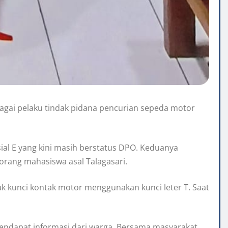
bagai pelaku tindak pidana pencurian sepeda motor
ial E yang kini masih berstatus DPO. Keduanya
orang mahasiswa asal Talagasari.
ak kunci kontak motor menggunakan kunci leter T. Saat
mendapat informasi dari warga. Bersama masyarakat,