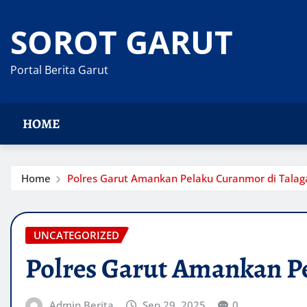
Skip
to
SOROT GARUT
content
Portal Berita Garut
HOME
Home
Polres Garut Amankan Pelaku Curanmor di Talag
UNCATEGORIZED
Polres Garut Amankan P
Admin Berita
Sep 29, 2025
0