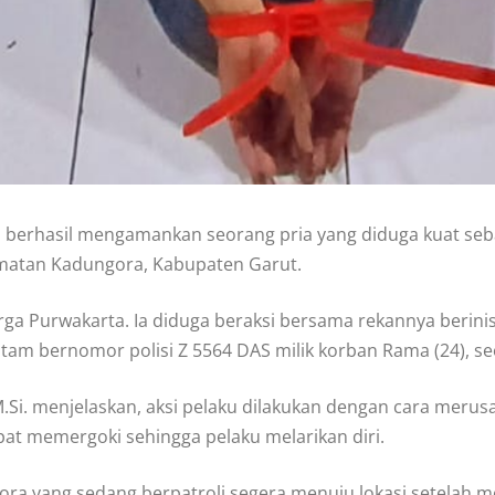
ra berhasil mengamankan seorang pria yang diduga kuat se
amatan Kadungora, Kabupaten Garut.
ga Purwakarta. Ia diduga beraksi bersama rekannya berinis
m bernomor polisi Z 5564 DAS milik korban Rama (24), se
Si. menjelaskan, aksi pelaku dilakukan dengan cara merus
t memergoki sehingga pelaku melarikan diri.
ora yang sedang berpatroli segera menuju lokasi setelah 