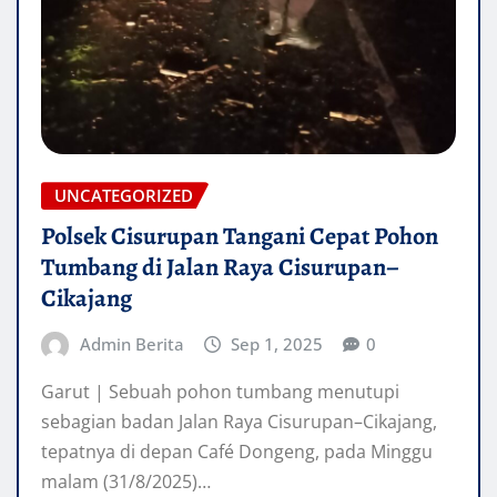
UNCATEGORIZED
Polsek Cisurupan Tangani Cepat Pohon
Tumbang di Jalan Raya Cisurupan–
Cikajang
Admin Berita
Sep 1, 2025
0
Garut | Sebuah pohon tumbang menutupi
sebagian badan Jalan Raya Cisurupan–Cikajang,
tepatnya di depan Café Dongeng, pada Minggu
malam (31/8/2025)…