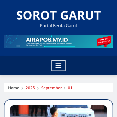
Skip
SOROT GARUT
to
content
Portal Berita Garut
Home
2025
September
01