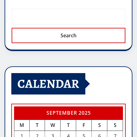
Search
CALENDAR
SEPTEMBER 2025
M
T
W
T
F
S
S
1
2
3
4
5
6
7