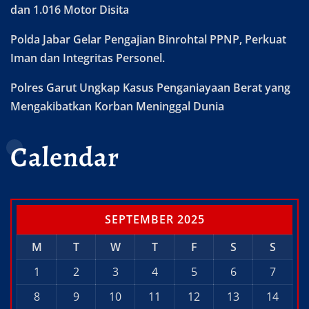
dan 1.016 Motor Disita
Polda Jabar Gelar Pengajian Binrohtal PPNP, Perkuat
Iman dan Integritas Personel.
Polres Garut Ungkap Kasus Penganiayaan Berat yang
Mengakibatkan Korban Meninggal Dunia
Calendar
SEPTEMBER 2025
M
T
W
T
F
S
S
1
2
3
4
5
6
7
8
9
10
11
12
13
14