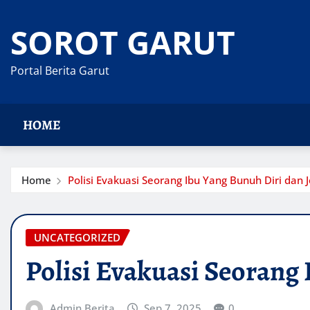
Skip
to
SOROT GARUT
content
Portal Berita Garut
HOME
Home
Polisi Evakuasi Seorang Ibu Yang Bunuh Diri dan 
UNCATEGORIZED
Polisi Evakuasi Seorang 
Admin Berita
Sep 7, 2025
0