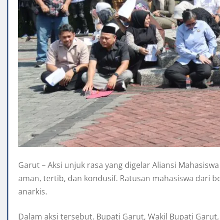
Garut – Aksi unjuk rasa yang digelar Aliansi Mahasi
aman, tertib, dan kondusif. Ratusan mahasiswa dari
anarkis.
Dalam aksi tersebut, Bupati Garut, Wakil Bupati Garu