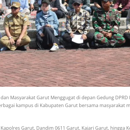
swa dan Masyarakat Garut Menggugat di depan Gedung DPRD 
 berbagai kampus di Kabupaten Garut bersama masyarakat 
t, Kapolres Garut, Dandim 0611 Garut, Kajari Garut, hingg