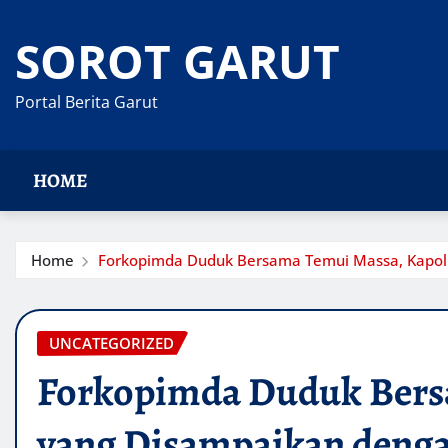
Skip
to
SOROT GARUT
content
Portal Berita Garut
HOME
Home
Forkopimda Duduk Bersama Temui Massa, Kapolre
UNCATEGORIZED
Forkopimda Duduk Bersa
yang Disampaikan denga