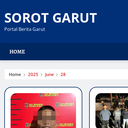
Skip
to
SOROT GARUT
content
Portal Berita Garut
HOME
Home
2025
June
28