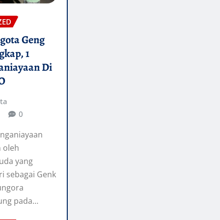
ZED
gota Geng
gkap, 1
aniayaan Di
PO
ta
0
enganiayaan
n oleh
uda yang
i sebagai Genk
ungora
jung pada…