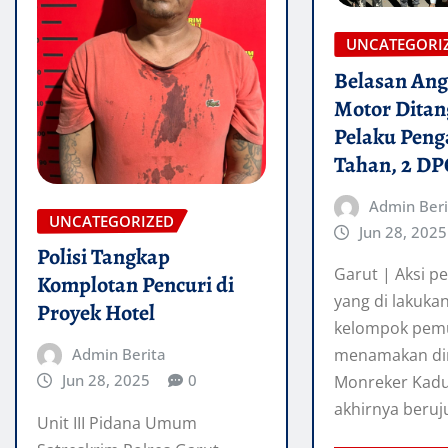
UNCATEGORI
Belasan Ang
Motor Ditan
Pelaku Peng
Tahan, 2 D
Admin Beri
UNCATEGORIZED
Jun 28, 2025
Polisi Tangkap
Garut | Aksi p
Komplotan Pencuri di
yang di lakuka
Proyek Hotel
kelompok pem
menamakan dir
Admin Berita
Jun 28, 2025
0
Monreker Kad
akhirnya beru
Unit III Pidana Umum