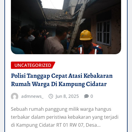
UNCATEGORIZED
Polisi Tanggap Cepat Atasi Kebakaran
Rumah Warga Di Kampung Cidatar
admnews_
Jun 8, 2025
0
Sebuah rumah panggung milik warga hangus
terbakar dalam peristiwa kebakaran yang terjadi
di Kampung Cidatar RT 01 RW 07, Desa…