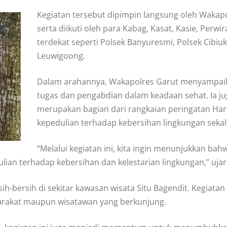
Kegiatan tersebut dipimpin langsung oleh Wakapol
serta diikuti oleh para Kabag, Kasat, Kasie, Perwi
terdekat seperti Polsek Banyuresmi, Polsek Cibiuk
Leuwigoong.
Dalam arahannya, Wakapolres Garut menyampaik
tugas dan pengabdian dalam keadaan sehat. Ia ju
merupakan bagian dari rangkaian peringatan Ha
kepedulian terhadap kebersihan lingkungan sek
“Melalui kegiatan ini, kita ingin menunjukkan ba
ulian terhadap kebersihan dan kelestarian lingkungan,” ujar
rsih-bersih di sekitar kawasan wisata Situ Bagendit. Kegi
arakat maupun wisatawan yang berkunjung.