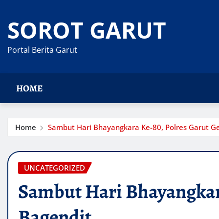
Skip
to
SOROT GARUT
content
Portal Berita Garut
HOME
Home
Sambut Hari Bhayangkara Ke-80, Polres Garut Gel
UNCATEGORIZED
Sambut Hari Bhayangkara
Bagendit