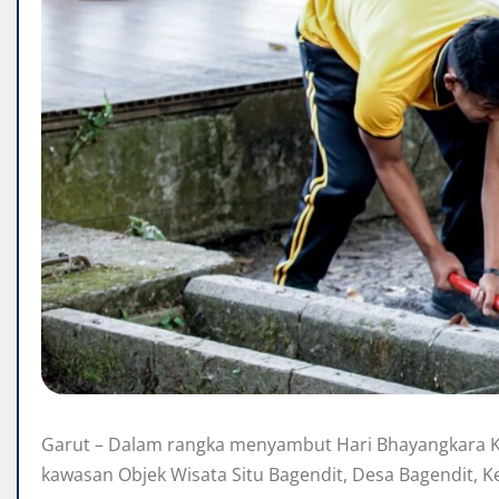
Garut – Dalam rangka menyambut Hari Bhayangkara Ke-
kawasan Objek Wisata Situ Bagendit, Desa Bagendit, 