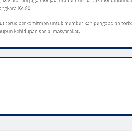
gan, kegiatan ini juga menjadi momentum untuk menumbuhk
angkara Ke-80.
ut terus berkomitmen untuk memberikan pengabdian terbai
aupun kehidupan sosial masyarakat.