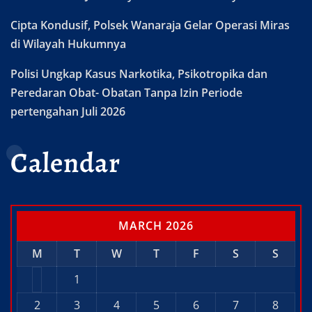
Cipta Kondusif, Polsek Wanaraja Gelar Operasi Miras
di Wilayah Hukumnya
Polisi Ungkap Kasus Narkotika, Psikotropika dan
Peredaran Obat- Obatan Tanpa Izin Periode
pertengahan Juli 2026
Calendar
MARCH 2026
M
T
W
T
F
S
S
1
2
3
4
5
6
7
8