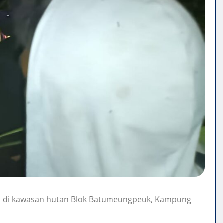
a di kawasan hutan Blok Batumeungpeuk, Kampung