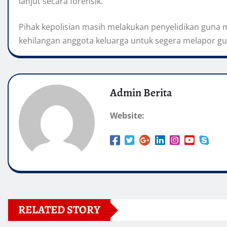
lanjut secara forensik.
Pihak kepolisian masih melakukan penyelidikan guna 
kehilangan anggota keluarga untuk segera melapor gu
Admin Berita
Website:
RELATED STORY