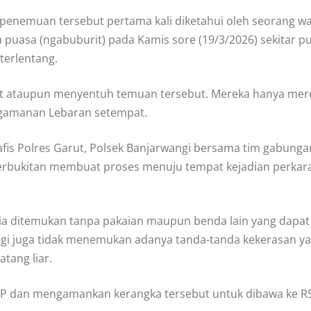
 penemuan tersebut pertama kali diketahui oleh seorang 
uasa (ngabuburit) pada Kamis sore (19/3/2026) sekitar puk
erlentang.
at ataupun menyentuh temuan tersebut. Mereka hanya merek
engamanan Lebaran setempat.
Inafis Polres Garut, Polsek Banjarwangi bersama tim gabun
n perbukitan membuat proses menuju tempat kejadian perka
sia ditemukan tanpa pakaian maupun benda lain yang dapat
ngi juga tidak menemukan adanya tanda-tanda kekerasan y
tang liar.
 TKP dan mengamankan kerangka tersebut untuk dibawa ke R