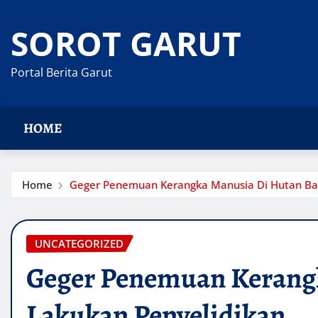
Skip
to
SOROT GARUT
content
Portal Berita Garut
HOME
Home
Geger Penemuan Kerangka Manusia Di Hutan Banj
UNCATEGORIZED
Geger Penemuan Kerangk
Lakukan Penyelidikan