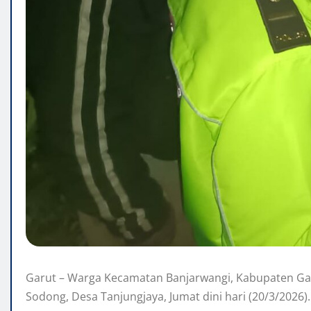
Garut – Warga Kecamatan Banjarwangi, Kabupaten G
Sodong, Desa Tanjungjaya, Jumat dini hari (20/3/2026).