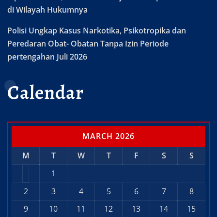
di Wilayah Hukumnya
Polisi Ungkap Kasus Narkotika, Psikotropika dan
Peredaran Obat- Obatan Tanpa Izin Periode
pertengahan Juli 2026
Calendar
MARCH 2026
M
T
W
T
F
S
S
1
2
3
4
5
6
7
8
9
10
11
12
13
14
15