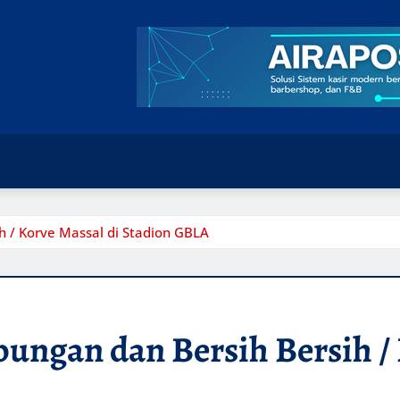
h / Korve Massal di Stadion GBLA
bungan dan Bersih Bersih /