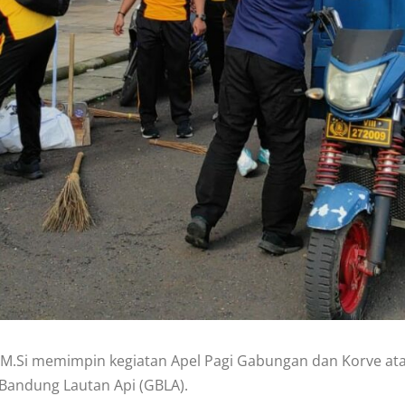
, M.Si memimpin kegiatan Apel Pagi Gabungan dan Korve ata
 Bandung Lautan Api (GBLA).