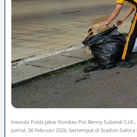
Irwasda Polda Jabar Kombes Pol. Benny Subandi S.I.K.
Jum’at, 06 Februari 2026, bertempat di Stadion Gelora