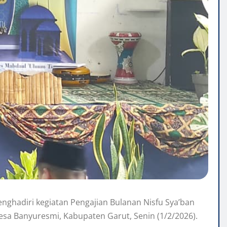
ghadiri kegiatan Pengajian Bulanan Nisfu Sya’ban
a Banyuresmi, Kabupaten Garut, Senin (1/2/2026).