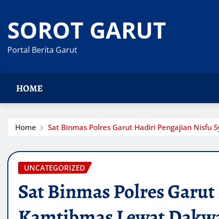
Skip
to
SOROT GARUT
content
Portal Berita Garut
HOME
Home
Sat Binmas Polres Garut Hadiri Pengajian Nisfu
UNCATEGORIZED
Sat Binmas Polres Garut 
Kamtibmas Lewat Dakwa