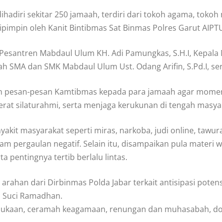
dihadiri sekitar 250 jamaah, terdiri dari tokoh agama, toko
ipimpin oleh Kanit Bintibmas Sat Binmas Polres Garut AIPT
 Pesantren Mabdaul Ulum KH. Adi Pamungkas, S.H.I, Kepala 
lah SMA dan SMK Mabdaul Ulum Ust. Odang Arifin, S.Pd.I, se
 pesan-pesan Kamtibmas kepada para jamaah agar moment
at silaturahmi, serta menjaga kerukunan di tengah masya
yakit masyarakat seperti miras, narkoba, judi online, taw
am pergaulan negatif. Selain itu, disampaikan pula mater
 pentingnya tertib berlalu lintas.
 arahan dari Dirbinmas Polda Jabar terkait antisipasi p
an Suci Ramadhan.
embukaan, ceramah keagamaan, renungan dan muhasabah, d