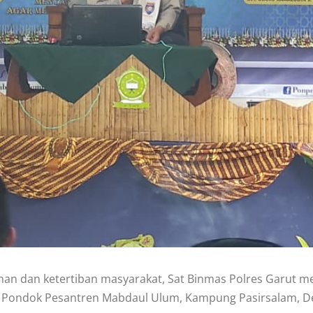
n dan ketertiban masyarakat, Sat Binmas Polres Garut men
 Pondok Pesantren Mabdaul Ulum, Kampung Pasirsalam, Des