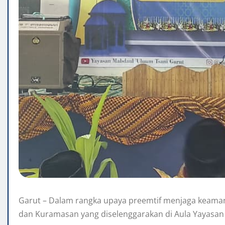
Garut – Dalam rangka upaya preemtif menjaga keamana
dan Kuramasan yang diselenggarakan di Aula Yayasan