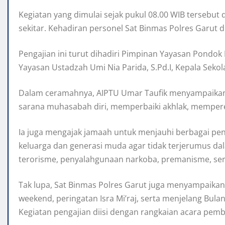
Kegiatan yang dimulai sejak pukul 08.00 WIB tersebut 
sekitar. Kehadiran personel Sat Binmas Polres Garut d
Pengajian ini turut dihadiri Pimpinan Yayasan Pondok
Yayasan Ustadzah Umi Nia Parida, S.Pd.I, Kepala Seko
Dalam ceramahnya, AIPTU Umar Taufik menyampaikan
sarana muhasabah diri, memperbaiki akhlak, memperer
Ia juga mengajak jamaah untuk menjauhi berbagai pen
keluarga dan generasi muda agar tidak terjerumus dal
terorisme, penyalahgunaan narkoba, premanisme, serta
Tak lupa, Sat Binmas Polres Garut juga menyampaikan
weekend, peringatan Isra Mi’raj, serta menjelang Bul
Kegiatan pengajian diisi dengan rangkaian acara p