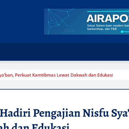
 Sya’ban, Perkuat Kamtibmas Lewat Dakwah dan Edukasi
Hadiri Pengajian Nisfu Sya
h dan Edukasi