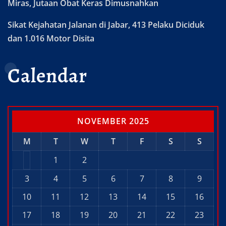
Miras, Jutaan Obat Keras Dimusnahkan
Sikat Kejahatan Jalanan di Jabar, 413 Pelaku Diciduk
dan 1.016 Motor Disita
Calendar
NOVEMBER 2025
M
T
W
T
F
S
S
1
2
3
4
5
6
7
8
9
10
11
12
13
14
15
16
17
18
19
20
21
22
23