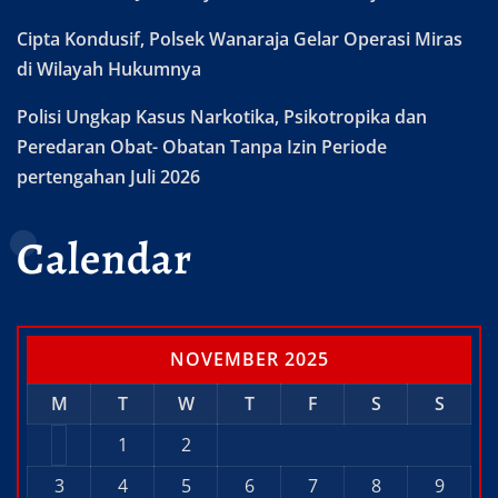
Cipta Kondusif, Polsek Wanaraja Gelar Operasi Miras
di Wilayah Hukumnya
Polisi Ungkap Kasus Narkotika, Psikotropika dan
Peredaran Obat- Obatan Tanpa Izin Periode
pertengahan Juli 2026
Calendar
NOVEMBER 2025
M
T
W
T
F
S
S
1
2
3
4
5
6
7
8
9