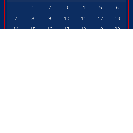
1
2
3
4
5
6
7
8
9
10
11
12
13
14
15
16
17
18
19
20
21
22
23
24
25
26
27
28
29
30
31
« Jun
Aug »
Copyright © 2026 | Powered by
WordPress
|
Editor
News
by
ThemeArile
Home