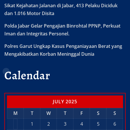
Sikat Kejahatan Jalanan di Jabar, 413 Pelaku Diciduk
dan 1.016 Motor Disita
Polda Jabar Gelar Pengajian Binrohtal PPNP, Perkuat
Iman dan Integritas Personel.
Polres Garut Ungkap Kasus Penganiayaan Berat yang
Mengakibatkan Korban Meninggal Dunia
Calendar
JULY 2025
M
T
W
T
F
S
S
1
2
3
4
5
6