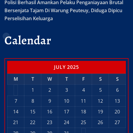
Polisi Berhasil Amankan Pelaku Penganiayaan Brutal
Bersenjata Tajam Di Warung Peuteuy, Diduga Dipicu
Perselisihan Keluarga
Calendar
JULY 2025
M
T
W
T
F
S
S
1
2
3
4
5
6
7
8
9
10
11
12
13
14
15
16
17
18
19
20
21
22
23
24
25
26
27