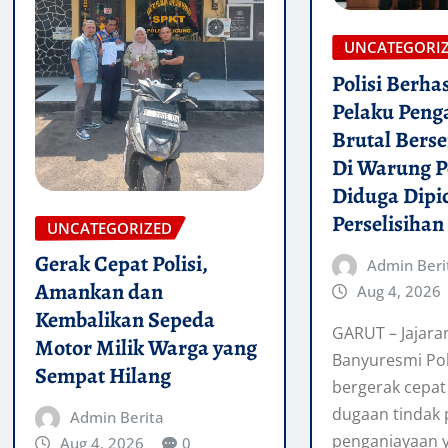
UNCATEGORI
Polisi Berh
Pelaku Peng
Brutal Bers
Di Warung P
Diduga Dipi
Perselisihan
UNCATEGORIZED
Gerak Cepat Polisi,
Admin Beri
Amankan dan
Aug 4, 2026
Kembalikan Sepeda
GARUT – Jajara
Motor Milik Warga yang
Banyuresmi Pol
Sempat Hilang
bergerak cepa
dugaan tindak 
Admin Berita
penganiayaan y
Aug 4, 2026
0