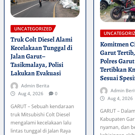
UNCATEGORIZED
UNCATEGORI
Truk Colt Diesel Alami
Komitmen C
Kecelakaan Tunggal di
Garut Tertib
Jalan Garut–
Polres Garut
Tasikmalaya, Polisi
Tertibkan Kn
Lakukan Evakuasi
Sesuai Spesi
Admin Berita
Admin Beri
Aug 4, 2026
0
Aug 4, 2026
GARUT – Sebuah kendaraan
GARUT – Dala
truk Mitsubishi Colt Diesel
Kabupaten Gar
mengalami kecelakaan lalu
nyaman, dan b
lintas tunggal di Jalan Raya