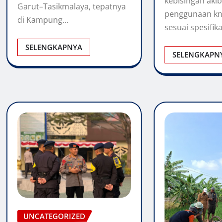
kebisingan akib
Garut–Tasikmalaya, tepatnya
penggunaan kna
di Kampung…
sesuai spesifika
SELENGKAPNYA
SELENGKAPN
UNCATEGORIZED