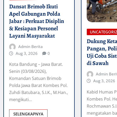
Dansat Brimob Ikuti
Apel Gabungan Polda
Jabar : Perkuat Disiplin
& Kesiapan Personel
UNCATEGORI
Layani Masyarakat
Dukung Ket
Admin Berita
Pangan, Pol
Aug 3, 2026
0
Uji Coba Si
di Sawah
Kota Bandung – Jawa Barat.
Senin (03/08/2026),
Admin Beri
Komandan Satuan Brimob
Aug 3, 2026
Polda Jawa Barat Kombes Pol.
Kabid Humas P
Zuhdi Batubara, S.I.K., M.Han.,
Kombes Pol. H
mengikuti…
Rochmawan S.I.
mengatakan b
SELENGKAPNYA