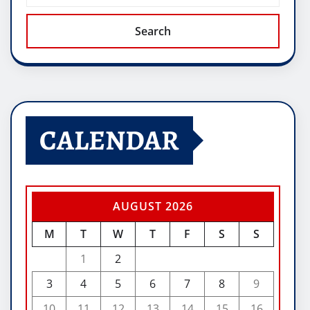
Search
CALENDAR
AUGUST 2026
M
T
W
T
F
S
S
1
2
3
4
5
6
7
8
9
10
11
12
13
14
15
16