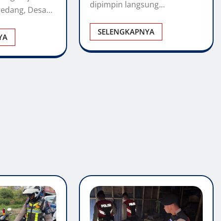
dipimpin langsung…
edang, Desa…
SELENGKAPNYA
YA