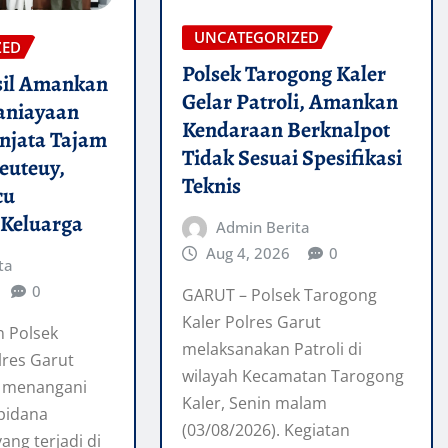
UNCATEGORIZED
ZED
Polsek Tarogong Kaler
asil Amankan
Gelar Patroli, Amankan
aniayaan
Kendaraan Berknalpot
enjata Tajam
Tidak Sesuai Spesifikasi
euteuy,
Teknis
cu
 Keluarga
Admin Berita
Aug 4, 2026
0
ta
0
GARUT – Polsek Tarogong
Kaler Polres Garut
n Polsek
melaksanakan Patroli di
res Garut
wilayah Kecamatan Tarogong
t menangani
Kaler, Senin malam
pidana
(03/08/2026). Kegiatan
ang terjadi di