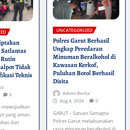
UNCATEGORIZED
ZED
Polres Garut Berhasil
iptakan
Ungkap Peredaran
, Satlantas
Minuman Beralkohol di
 Rutin
Kawasan Kerkof,
alpot Tidak
Puluhan Botol Berhasil
fikasi Teknis
Disita
ta
Admin Berita
0
Aug 4, 2026
0
m mewujudkan
GARUT – Satuan Samapta
ut yang aman,
Polres Garut melaksanakan
ebas dari
razia minuman beralkohol di