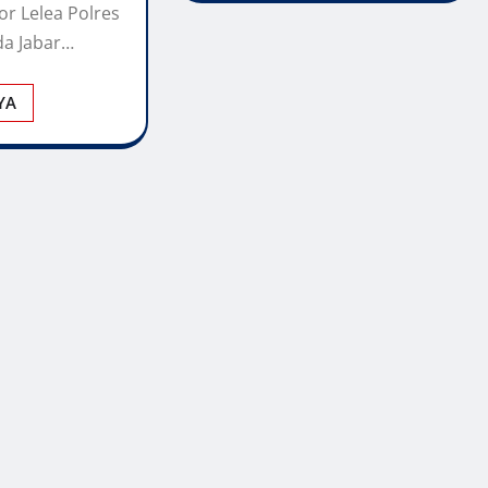
or Lelea Polres
da Jabar…
YA