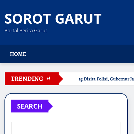
Skip
to
SOROT GARUT
content
Portal Berita Garut
HOME
TRENDING
lpot Brong Disita Polisi, Gubernur Jabar Kang Dedi Bakal Berika
SEARCH