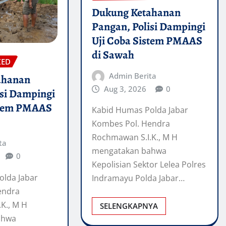
Dukung Ketahanan
Pangan, Polisi Dampingi
Uji Coba Sistem PMAAS
di Sawah
ZED
Admin Berita
ahanan
Aug 3, 2026
0
isi Dampingi
stem PMAAS
Kabid Humas Polda Jabar
Kombes Pol. Hendra
Rochmawan S.I.K., M H
ta
mengatakan bahwa
0
Kepolisian Sektor Lelea Polres
olda Jabar
Indramayu Polda Jabar…
endra
K., M H
SELENGKAPNYA
ahwa