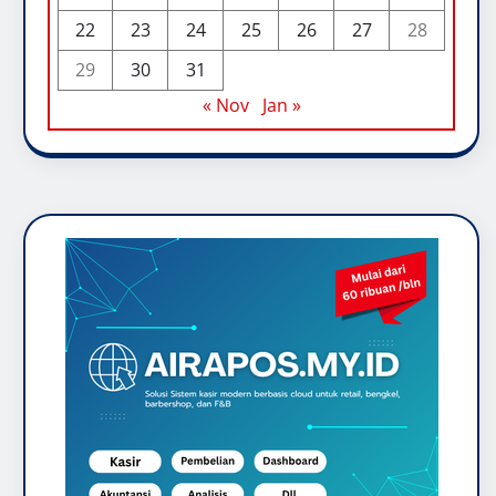
22
23
24
25
26
27
28
29
30
31
« Nov
Jan »