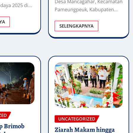
Desa Mancagahar, Kecamatan
Lodaya 2025 di…
Pameungpeuk, Kabupaten…
YA
SELENGKAPNYA
ZED
UNCATEGORIZED
p Brimob
Ziarah Makam hingga