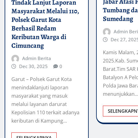
Jabar Atasi
Tindak Lanjut Laporan
Tumbang dan
Masyarakat Melalui 110,
Sumedang
Polsek Garut Kota
Berhasil Redam
Admin Beri
Keributan Warga di
Dec 27, 202
Cimuncang
Kamis Malam,
Admin Berita
2025.Kab. Sum
Dec 30, 2025
0
Barat.Tim SAR
Batalyon A Pe
Garut – Polsek Garut Kota
Polda Jawa Bar
menindaklanjuti laporan
menunjukkan
masyarakat yang masuk
melalui layanan darurat
SELENGKAPN
Kepolisian 110 terkait adanya
keributan di Kampung…
SELENGKAPNYA