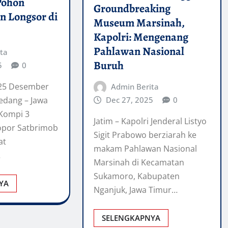
 Pohon
Groundbreaking
 Longsor di
Museum Marsinah,
Kapolri: Mengenang
Pahlawan Nasional
ta
Buruh
5
0
 25 Desember
Admin Berita
Dec 27, 2025
0
edang – Jawa
 Kompi 3
Jatim – Kapolri Jenderal Listyo
lopor Satbrimob
Sigit Prabowo berziarah ke
at
makam Pahlawan Nasional
…
Marsinah di Kecamatan
Sukamoro, Kabupaten
YA
Nganjuk, Jawa Timur…
SELENGKAPNYA