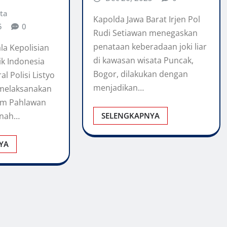
ta
Kapolda Jawa Barat Irjen Pol
5
0
Rudi Setiawan menegaskan
penataan keberadaan joki liar
la Kepolisian
di kawasan wisata Puncak,
k Indonesia
Bogor, dilakukan dengan
al Polisi Listyo
menjadikan…
 melaksanakan
am Pahlawan
inah…
SELENGKAPNYA
YA