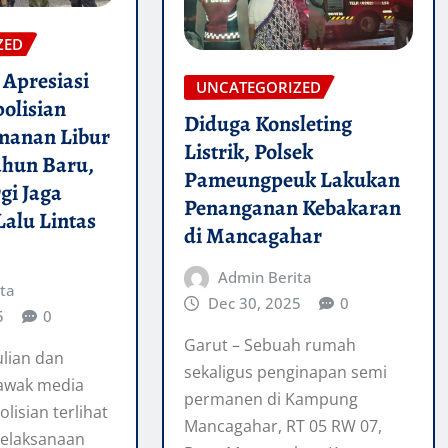
ZED
Apresiasi
UNCATEGORIZED
polisian
Diduga Konsleting
manan Libur
Listrik, Polsek
ahun Baru,
Pameungpeuk Lakukan
gi Jaga
Penanganan Kebakaran
Lalu Lintas
di Mancagahar
Admin Berita
ta
Dec 30, 2025
0
5
0
Garut – Sebuah rumah
lian dan
sekaligus penginapan semi
 awak media
permanen di Kampung
lisian terlihat
Mancagahar, RT 05 RW 07,
pelaksanaan