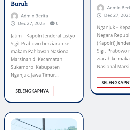
Buruh
Admin Beri
Dec 27, 202
Admin Berita
Dec 27, 2025
0
Nganjuk – Kepa
Negara Republi
Jatim – Kapolri Jenderal Listyo
(Kapolri) Jender
Sigit Prabowo berziarah ke
Sigit Prabowo
makam Pahlawan Nasional
ziarah ke mak
Marsinah di Kecamatan
Nasional Mars
Sukamoro, Kabupaten
Nganjuk, Jawa Timur…
SELENGKAPN
SELENGKAPNYA