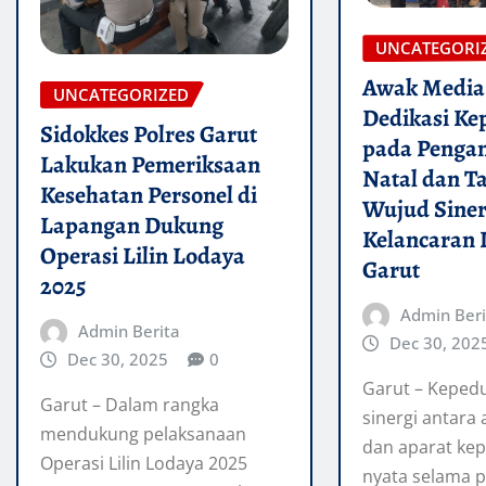
UNCATEGORI
Awak Media 
UNCATEGORIZED
Dedikasi Ke
Sidokkes Polres Garut
pada Penga
Lakukan Pemeriksaan
Natal dan T
Kesehatan Personel di
Wujud Siner
Lapangan Dukung
Kelancaran 
Operasi Lilin Lodaya
Garut
2025
Admin Beri
Admin Berita
Dec 30, 202
Dec 30, 2025
0
Garut – Kepedu
Garut – Dalam rangka
sinergi antara
mendukung pelaksanaan
dan aparat kepo
Operasi Lilin Lodaya 2025
nyata selama 