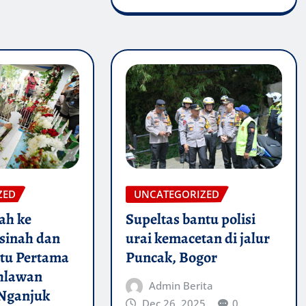
ZED
UNCATEGORIZED
ah ke
Supeltas bantu polisi
inah dan
urai kemacetan di jalur
tu Pertama
Puncak, Bogor
hlawan
Admin Berita
 Nganjuk
Dec 26, 2025
0